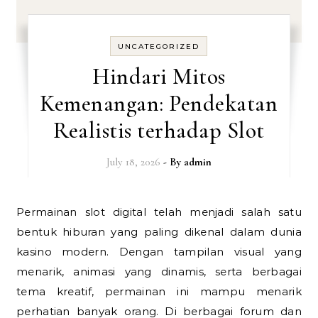
UNCATEGORIZED
Hindari Mitos
Kemenangan: Pendekatan
Realistis terhadap Slot
July 18, 2026
- By
admin
Permainan slot digital telah menjadi salah satu
bentuk hiburan yang paling dikenal dalam dunia
kasino modern. Dengan tampilan visual yang
menarik, animasi yang dinamis, serta berbagai
tema kreatif, permainan ini mampu menarik
perhatian banyak orang. Di berbagai forum dan