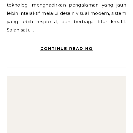
teknologi menghadirkan pengalaman yang jauh
lebih interaktif melalui desain visual modern, sistem
yang lebih responsif, dan berbagai fitur kreatif.
Salah satu…
CONTINUE READING