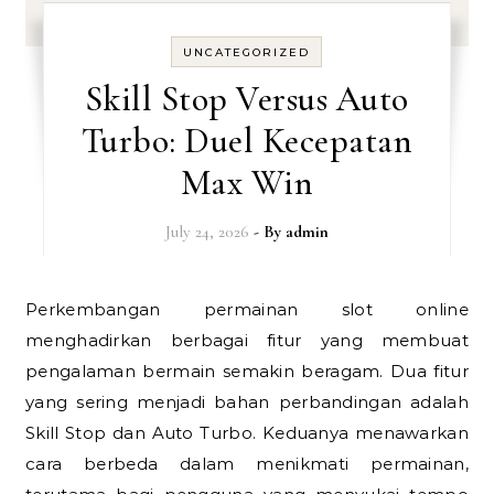
UNCATEGORIZED
Skill Stop Versus Auto
Turbo: Duel Kecepatan
Max Win
July 24, 2026
- By
admin
Perkembangan permainan slot online
menghadirkan berbagai fitur yang membuat
pengalaman bermain semakin beragam. Dua fitur
yang sering menjadi bahan perbandingan adalah
Skill Stop dan Auto Turbo. Keduanya menawarkan
cara berbeda dalam menikmati permainan,