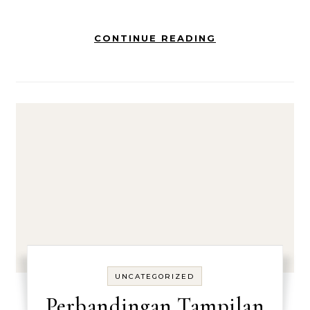
CONTINUE READING
UNCATEGORIZED
Perbandingan Tampilan