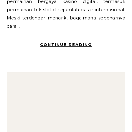
permainan bergaya kasino digital, termasuk
permainan link slot di sejumlah pasar internasional.
Meski terdengar menarik, bagaimana sebenarnya
cara…
CONTINUE READING