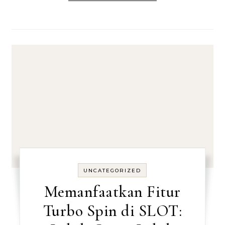
UNCATEGORIZED
Memanfaatkan Fitur
Turbo Spin di SLOT: