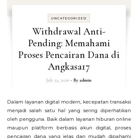
UNCATEGORIZED
Withdrawal Anti-
Pending: Memahami
Proses Pencairan Dana di
Angkasa17
July 23, 2026
- By
admin
Dalam layanan digital modern, kecepatan transaksi
menjadi salah satu hal yang sering diperhatikan
oleh pengguna. Baik dalam layanan hiburan online
maupun platform berbasis akun digital, proses
pencairan dana yang jelas dan mudah dipahami