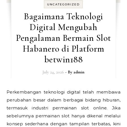
UNCATEGORIZED
Bagaimana Teknologi
Digital Mengubah
Pengalaman Bermain Slot
Habanero di Platform
betwin188
July 24, 2026
- By
admin
Perkembangan teknologi digital telah membawa
perubahan besar dalam berbagai bidang hiburan,
termasuk industri permainan slot online. Jika
sebelumnya permainan slot hanya dikenal melalui
konsep sederhana dengan tampilan terbatas, kini