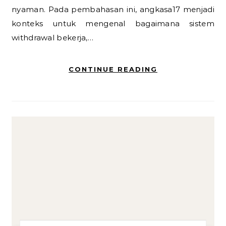
nyaman. Pada pembahasan ini, angkasa17 menjadi
konteks untuk mengenal bagaimana sistem
withdrawal bekerja,…
CONTINUE READING