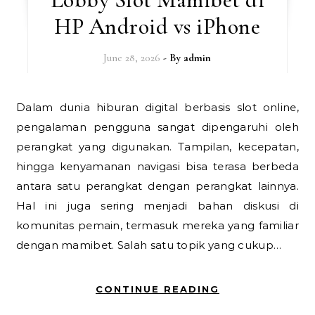
HP Android vs iPhone
June 28, 2026
- By
admin
Dalam dunia hiburan digital berbasis slot online,
pengalaman pengguna sangat dipengaruhi oleh
perangkat yang digunakan. Tampilan, kecepatan,
hingga kenyamanan navigasi bisa terasa berbeda
antara satu perangkat dengan perangkat lainnya.
Hal ini juga sering menjadi bahan diskusi di
komunitas pemain, termasuk mereka yang familiar
dengan mamibet. Salah satu topik yang cukup…
CONTINUE READING