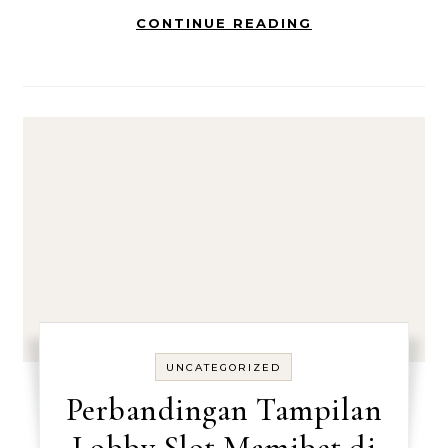
CONTINUE READING
UNCATEGORIZED
Perbandingan Tampilan
Lobby Slot Mamibet di