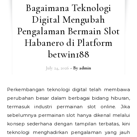
Bagaimana Teknologi
Digital Mengubah
Pengalaman Bermain Slot
Habanero di Platform
betwin188
July 24, 2026
- By
admin
Perkembangan teknologi digital telah membawa
perubahan besar dalam berbagai bidang hiburan,
termasuk industri permainan slot online. Jika
sebelumnya permainan slot hanya dikenal melalui
konsep sederhana dengan tampilan terbatas, kini
teknologi menghadirkan pengalaman yang jauh