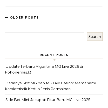
OLDER POSTS
Search
RECENT POSTS
Update Terbaru Algoritma MG Live 2026 di
Pohonemas33
Bedanya Slot MG dan MG Live Casino: Memahami
Karakteristik Kedua Jenis Permainan
Side Bet Mini-Jackpot: Fitur Baru MG Live 2025