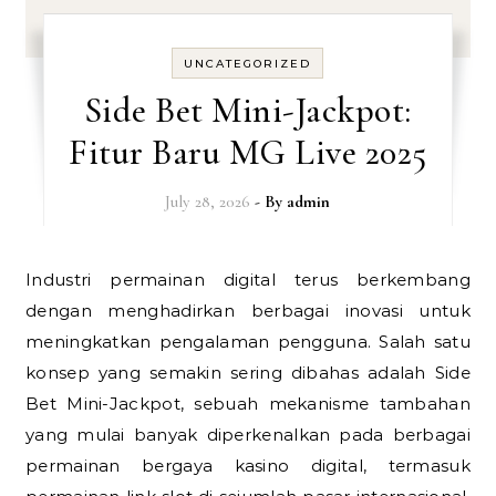
UNCATEGORIZED
Side Bet Mini-Jackpot:
Fitur Baru MG Live 2025
July 28, 2026
- By
admin
Industri permainan digital terus berkembang
dengan menghadirkan berbagai inovasi untuk
meningkatkan pengalaman pengguna. Salah satu
konsep yang semakin sering dibahas adalah Side
Bet Mini-Jackpot, sebuah mekanisme tambahan
yang mulai banyak diperkenalkan pada berbagai
permainan bergaya kasino digital, termasuk