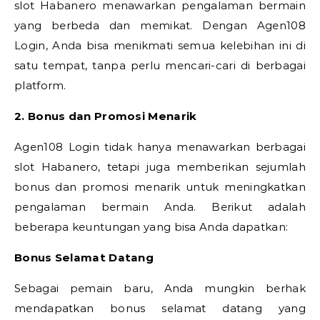
slot Habanero menawarkan pengalaman bermain
yang berbeda dan memikat. Dengan Agen108
Login, Anda bisa menikmati semua kelebihan ini di
satu tempat, tanpa perlu mencari-cari di berbagai
platform.
2. Bonus dan Promosi Menarik
Agen108 Login tidak hanya menawarkan berbagai
slot Habanero, tetapi juga memberikan sejumlah
bonus dan promosi menarik untuk meningkatkan
pengalaman bermain Anda. Berikut adalah
beberapa keuntungan yang bisa Anda dapatkan:
Bonus Selamat Datang
Sebagai pemain baru, Anda mungkin berhak
mendapatkan bonus selamat datang yang