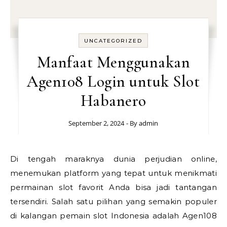
UNCATEGORIZED
Manfaat Menggunakan
Agen108 Login untuk Slot
Habanero
September 2, 2024
- By
admin
Di tengah maraknya dunia perjudian online,
menemukan platform yang tepat untuk menikmati
permainan slot favorit Anda bisa jadi tantangan
tersendiri. Salah satu pilihan yang semakin populer
di kalangan pemain slot Indonesia adalah Agen108