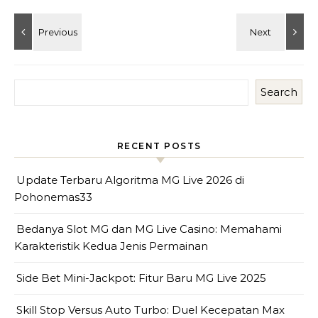
Search
RECENT POSTS
Update Terbaru Algoritma MG Live 2026 di
Pohonemas33
Bedanya Slot MG dan MG Live Casino: Memahami
Karakteristik Kedua Jenis Permainan
Side Bet Mini-Jackpot: Fitur Baru MG Live 2025
Skill Stop Versus Auto Turbo: Duel Kecepatan Max