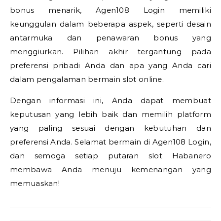
bonus menarik, Agen108 Login memiliki
keunggulan dalam beberapa aspek, seperti desain
antarmuka dan penawaran bonus yang
menggiurkan. Pilihan akhir tergantung pada
preferensi pribadi Anda dan apa yang Anda cari
dalam pengalaman bermain slot online.
Dengan informasi ini, Anda dapat membuat
keputusan yang lebih baik dan memilih platform
yang paling sesuai dengan kebutuhan dan
preferensi Anda. Selamat bermain di Agen108 Login,
dan semoga setiap putaran slot Habanero
membawa Anda menuju kemenangan yang
memuaskan!