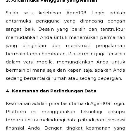
3. Antarmuka Pengguna yang Ramah
Salah satu kelebihan Agen108 Login adalah
antarmuka pengguna yang dirancang dengan
sangat baik. Desain yang bersih dan terstruktur
memudahkan Anda untuk menemukan permainan
yang diinginkan dan menikmati pengalaman
bermain tanpa hambatan. Platform ini juga tersedia
dalam versi mobile, memungkinkan Anda untuk
bermain di mana saja dan kapan saja, apakah Anda
sedang bersantai di rumah atau sedang bepergian.
4. Keamanan dan Perlindungan Data
Keamanan adalah prioritas utama di Agen108 Login.
Platform ini menggunakan teknologi enkripsi
terbaru untuk melindungi data pribadi dan transaksi
finansial Anda. Dengan tingkat keamanan yang