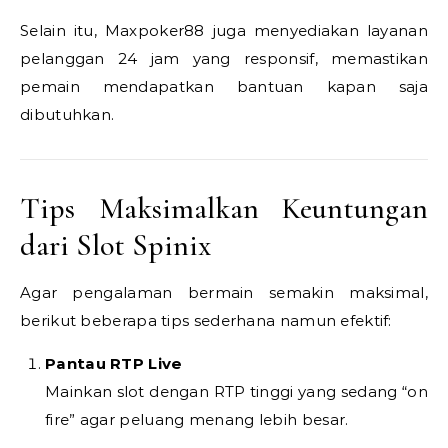
Selain itu, Maxpoker88 juga menyediakan layanan
pelanggan 24 jam yang responsif, memastikan
pemain mendapatkan bantuan kapan saja
dibutuhkan.
Tips Maksimalkan Keuntungan
dari Slot Spinix
Agar pengalaman bermain semakin maksimal,
berikut beberapa tips sederhana namun efektif:
Pantau RTP Live
Mainkan slot dengan RTP tinggi yang sedang “on
fire” agar peluang menang lebih besar.