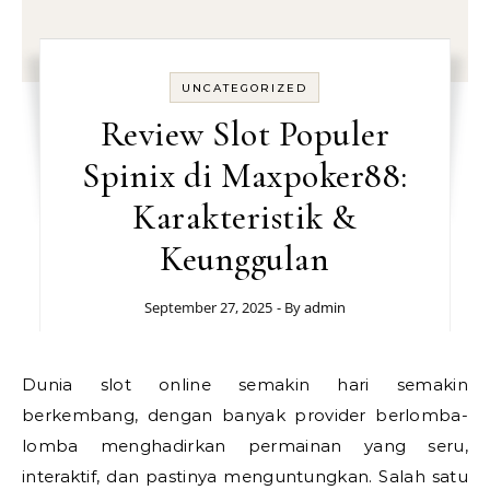
UNCATEGORIZED
Review Slot Populer
Spinix di Maxpoker88:
Karakteristik &
Keunggulan
September 27, 2025
- By
admin
Dunia slot online semakin hari semakin
berkembang, dengan banyak provider berlomba-
lomba menghadirkan permainan yang seru,
interaktif, dan pastinya menguntungkan. Salah satu