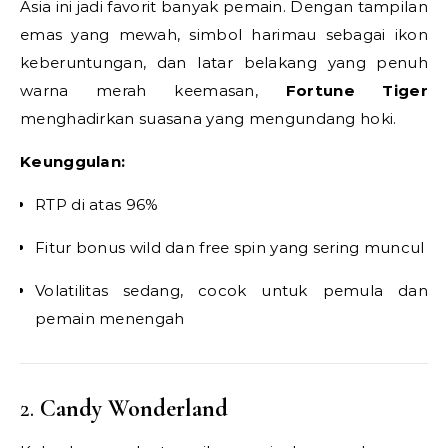
Asia ini jadi favorit banyak pemain. Dengan tampilan
emas yang mewah, simbol harimau sebagai ikon
keberuntungan, dan latar belakang yang penuh
warna merah keemasan,
Fortune Tiger
menghadirkan suasana yang mengundang hoki.
Keunggulan:
RTP di atas 96%
Fitur bonus wild dan free spin yang sering muncul
Volatilitas sedang, cocok untuk pemula dan
pemain menengah
2.
Candy Wonderland