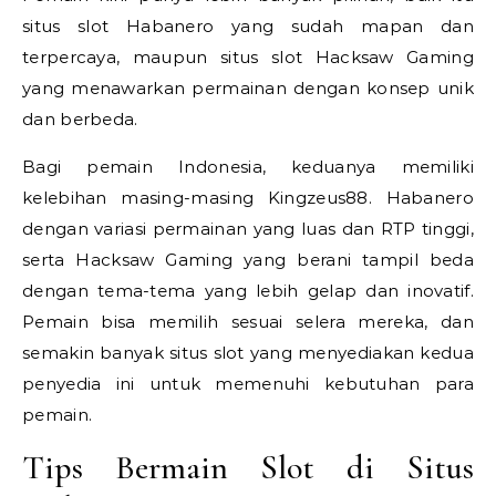
situs slot Habanero yang sudah mapan dan
terpercaya, maupun situs slot Hacksaw Gaming
yang menawarkan permainan dengan konsep unik
dan berbeda.
Bagi pemain Indonesia, keduanya memiliki
kelebihan masing-masing Kingzeus88. Habanero
dengan variasi permainan yang luas dan RTP tinggi,
serta Hacksaw Gaming yang berani tampil beda
dengan tema-tema yang lebih gelap dan inovatif.
Pemain bisa memilih sesuai selera mereka, dan
semakin banyak situs slot yang menyediakan kedua
penyedia ini untuk memenuhi kebutuhan para
pemain.
Tips Bermain Slot di Situs