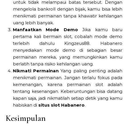
untuk tidak melampaui batas tersebut. Dengan
mengelola bankroll dengan bijak, kamu bisa lebih
menikmati permainan tanpa khawatir kehilangan
uang lebih banyak.
Manfaatkan Mode Demo
Jika kamu baru
pertama kali bermain slot, cobalah mode demo
terlebih dahulu Kingzeus88. Habanero
menyediakan mode demo di sebagian besar
permainan mereka, yang memungkinkan kamu
berlatih tanpa risiko kehilangan uang.
Nikmati Permainan
Yang paling penting adalah
menikmati permainan. Jangan terlalu fokus pada
kemenangan, karena permainan slot adalah
tentang kesenangan. Keberuntungan bisa datang
kapan saja, jadi nikmatilah setiap detik yang kamu
habiskan di
situs slot Habanero
.
Kesimpulan