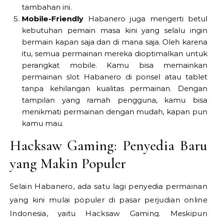
tambahan ini.
Mobile-Friendly
Habanero juga mengerti betul
kebutuhan pemain masa kini yang selalu ingin
bermain kapan saja dan di mana saja. Oleh karena
itu, semua permainan mereka dioptimalkan untuk
perangkat mobile. Kamu bisa memainkan
permainan slot Habanero di ponsel atau tablet
tanpa kehilangan kualitas permainan. Dengan
tampilan yang ramah pengguna, kamu bisa
menikmati permainan dengan mudah, kapan pun
kamu mau.
Hacksaw Gaming: Penyedia Baru
yang Makin Populer
Selain Habanero, ada satu lagi penyedia permainan
yang kini mulai populer di pasar perjudian online
Indonesia, yaitu Hacksaw Gaming. Meskipun