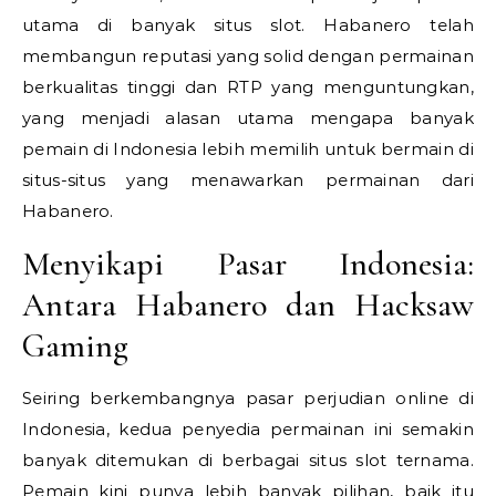
utama di banyak situs slot. Habanero telah
membangun reputasi yang solid dengan permainan
berkualitas tinggi dan RTP yang menguntungkan,
yang menjadi alasan utama mengapa banyak
pemain di Indonesia lebih memilih untuk bermain di
situs-situs yang menawarkan permainan dari
Habanero.
Menyikapi Pasar Indonesia:
Antara Habanero dan Hacksaw
Gaming
Seiring berkembangnya pasar perjudian online di
Indonesia, kedua penyedia permainan ini semakin
banyak ditemukan di berbagai situs slot ternama.
Pemain kini punya lebih banyak pilihan, baik itu