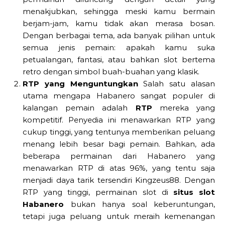
menakjubkan, sehingga meski kamu bermain
berjam-jam, kamu tidak akan merasa bosan.
Dengan berbagai tema, ada banyak pilihan untuk
semua jenis pemain: apakah kamu suka
petualangan, fantasi, atau bahkan slot bertema
retro dengan simbol buah-buahan yang klasik.
RTP yang Menguntungkan
Salah satu alasan
utama mengapa Habanero sangat populer di
kalangan pemain adalah
RTP
mereka yang
kompetitif. Penyedia ini menawarkan RTP yang
cukup tinggi, yang tentunya memberikan peluang
menang lebih besar bagi pemain. Bahkan, ada
beberapa permainan dari Habanero yang
menawarkan RTP di atas 96%, yang tentu saja
menjadi daya tarik tersendiri Kingzeus88. Dengan
RTP yang tinggi, permainan slot di
situs slot
Habanero
bukan hanya soal keberuntungan,
tetapi juga peluang untuk meraih kemenangan