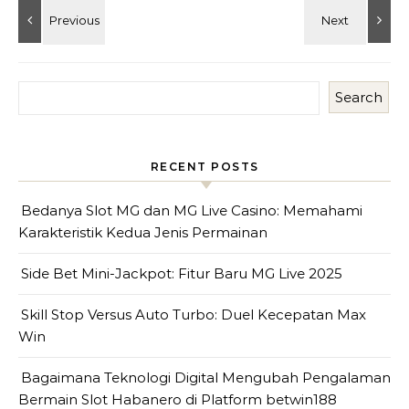
Search
RECENT POSTS
Bedanya Slot MG dan MG Live Casino: Memahami
Karakteristik Kedua Jenis Permainan
Side Bet Mini-Jackpot: Fitur Baru MG Live 2025
Skill Stop Versus Auto Turbo: Duel Kecepatan Max
Win
Bagaimana Teknologi Digital Mengubah Pengalaman
Bermain Slot Habanero di Platform betwin188