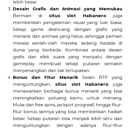
lebih besar.
Desain Grafis dan Animasi yang Memukau
Bermain di
situs slot Habanero
juga
memberikan pengalaman visual yang luar biasa.
Setiap game dirancang dengan grafis yang
menarik dan animasi yang halus, sehingga pemain
merasa seolah-olah mereka sedang berada di
dunia yang berbeda. Kombinasi antara desain
grafis dan efek suara yang menyatu dengan
gameplay membuat setiap putaran semakin
menyenangkan dan tak terlupakan.
Bonus dan Fitur Menarik
Selain RTP yang
menguntungkan,
situs slot Habanero
juga
menawarkan berbagai bonus menarik yang bisa
meningkatkan peluang kamu untuk menang.
Mulai dari free spins, jackpot progresif, hingga fitur-
fitur bonus lainnya yang bisa memberikan hadiah
besar. Setiap putaran bisa menjadi lebih seru dan
menguntungkan dengan adanya fitur-fitur