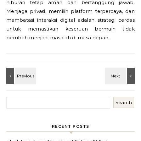
hiburan tetap aman dan bertanggung jawab.
Menjaga privasi, memilih platform terpercaya, dan
membatasi interaksi digital adalah strategi cerdas
untuk memastikan keseruan bermain tidak
berubah menjadi masalah di masa depan.
Search
RECENT POSTS