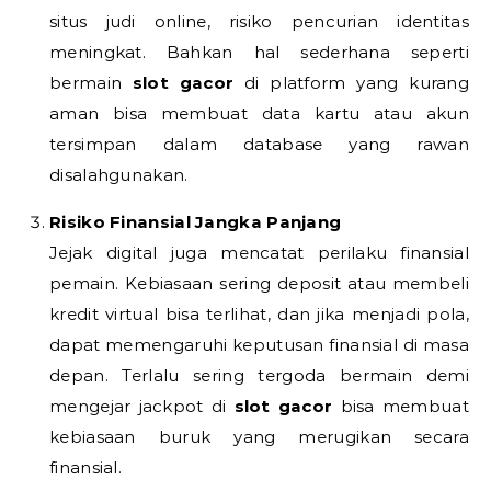
situs judi online, risiko pencurian identitas
meningkat. Bahkan hal sederhana seperti
bermain
slot gacor
di platform yang kurang
aman bisa membuat data kartu atau akun
tersimpan dalam database yang rawan
disalahgunakan.
Risiko Finansial Jangka Panjang
Jejak digital juga mencatat perilaku finansial
pemain. Kebiasaan sering deposit atau membeli
kredit virtual bisa terlihat, dan jika menjadi pola,
dapat memengaruhi keputusan finansial di masa
depan. Terlalu sering tergoda bermain demi
mengejar jackpot di
slot gacor
bisa membuat
kebiasaan buruk yang merugikan secara
finansial.