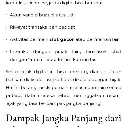
konteks judi online, jejak digital bisa berupa:
Akun yang dibuat di situs judi
Riwayat transaksi dan deposit
Aktivitas bermain
slot gacor
atau permainan lain
Interaksi dengan pihak lain, termasuk chat
dengan “admin” atau forum komunitas
Setiap jejak digital ini bisa terekam, dianalisis, dan
bahkan dieksploitasi jika tidak dikelola dengan bijak.
Hal ini berarti, meski pemain merasa bermain secara
pribadi, data mereka tetap meninggalkan rekam
jejak yang bisa berdampak jangka panjang.
Dampak Jangka Panjang dari