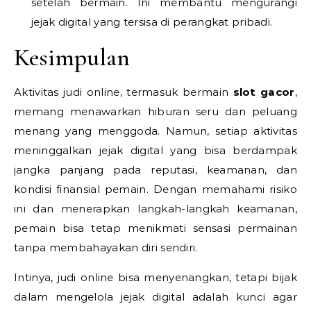
setelah bermain. Ini membantu mengurangi
jejak digital yang tersisa di perangkat pribadi.
Kesimpulan
Aktivitas judi online, termasuk bermain
slot gacor
,
memang menawarkan hiburan seru dan peluang
menang yang menggoda. Namun, setiap aktivitas
meninggalkan jejak digital yang bisa berdampak
jangka panjang pada reputasi, keamanan, dan
kondisi finansial pemain. Dengan memahami risiko
ini dan menerapkan langkah-langkah keamanan,
pemain bisa tetap menikmati sensasi permainan
tanpa membahayakan diri sendiri.
Intinya, judi online bisa menyenangkan, tetapi bijak
dalam mengelola jejak digital adalah kunci agar