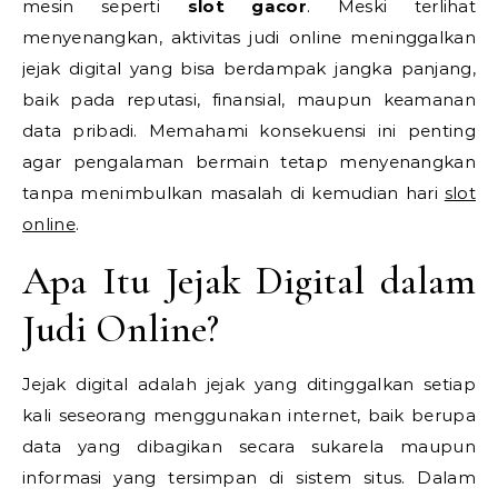
mesin seperti
slot gacor
. Meski terlihat
menyenangkan, aktivitas judi online meninggalkan
jejak digital yang bisa berdampak jangka panjang,
baik pada reputasi, finansial, maupun keamanan
data pribadi. Memahami konsekuensi ini penting
agar pengalaman bermain tetap menyenangkan
tanpa menimbulkan masalah di kemudian hari
slot
online
.
Apa Itu Jejak Digital dalam
Judi Online?
Jejak digital adalah jejak yang ditinggalkan setiap
kali seseorang menggunakan internet, baik berupa
data yang dibagikan secara sukarela maupun
informasi yang tersimpan di sistem situs. Dalam