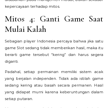
kepercayaan terhadap mitos.
Mitos 4: Ganti Game Saat
Mulai Kalah
Sebagian player Indonesia percaya bahwa jika satu
game Slot sedang tidak memberikan hasil, maka itu
berarti game tersebut “kering” dan harus segera
diganti.
Padahal, setiap permainan memiliki sistem acak
yang berjalan independen. Tidak ada istilah game
sedang kering atau basah secara permanen. Hasil
yang didapat murni karena keberuntungan dalam
setiap putaran.