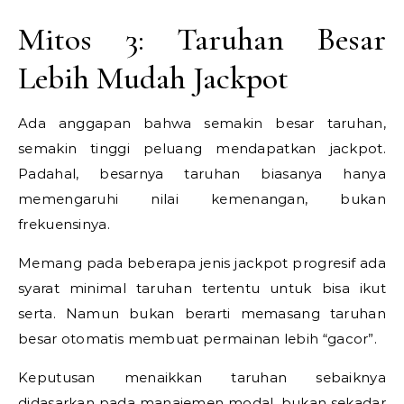
Mitos 3: Taruhan Besar
Lebih Mudah Jackpot
Ada anggapan bahwa semakin besar taruhan,
semakin tinggi peluang mendapatkan jackpot.
Padahal, besarnya taruhan biasanya hanya
memengaruhi nilai kemenangan, bukan
frekuensinya.
Memang pada beberapa jenis jackpot progresif ada
syarat minimal taruhan tertentu untuk bisa ikut
serta. Namun bukan berarti memasang taruhan
besar otomatis membuat permainan lebih “gacor”.
Keputusan menaikkan taruhan sebaiknya
didasarkan pada manajemen modal, bukan sekadar