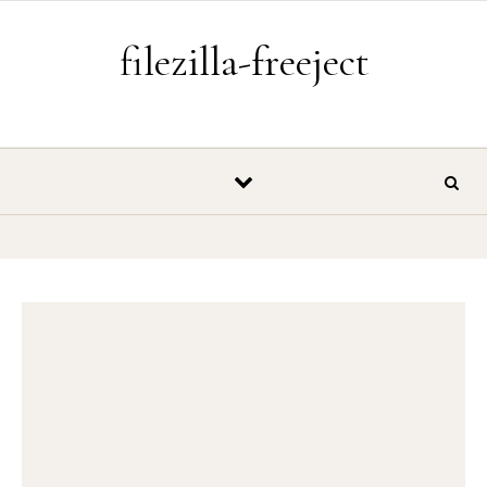
Skip to content
filezilla-freeject